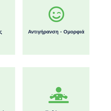
ς
Αντιγήρανση - Ομορφιά