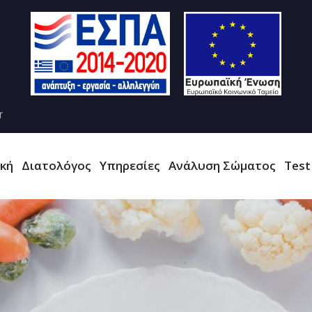
r
ική
Διατολόγος
Υπηρεσίες
Ανάλυση Σώματος
Test