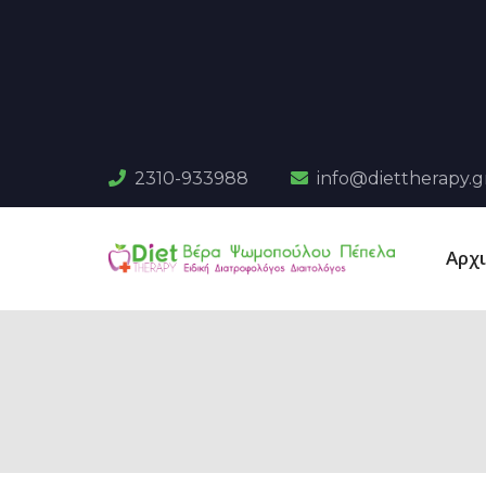
2310-933988
info@diettherapy.g
Αρχ