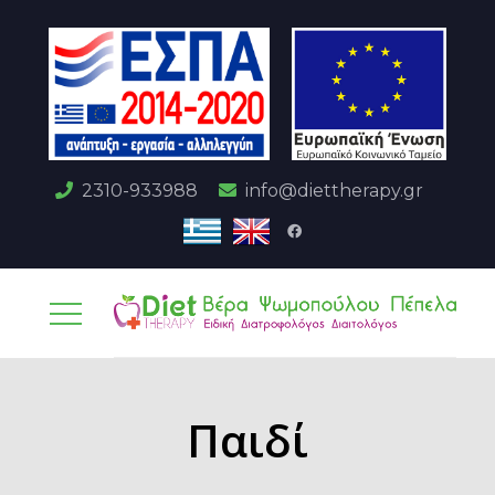
2310-933988
info@diettherapy.gr
Παιδί